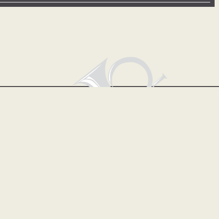
Wohlfühlhotel zur Post OHG, Thomas und Johannes
Probst, Regener Straße 2, D-94264 Langdorf
Tel. 09921 / 8828-0, Fax 09921 / 8828-28,
info@langdorf-zurpost.de, www.langdorf-zurpost.de
IMPRESSUM / DATENSCHUTZ