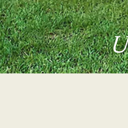
U
Post-Freundinnen
ab p.Pers -
411,00 €