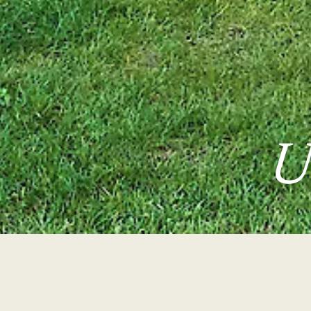
U
Wohlfühl-Verwöhn
pro Person ab -
370,00 €